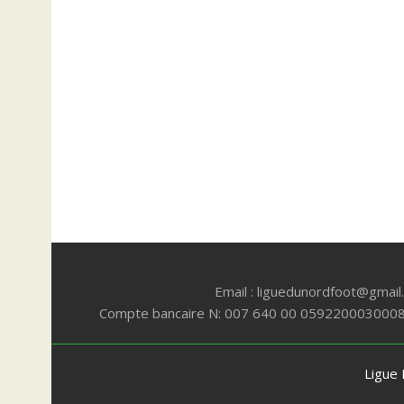
Email : liguedunordfoot@gmai
Compte bancaire N: 007 640 00 059220003000
Ligue 