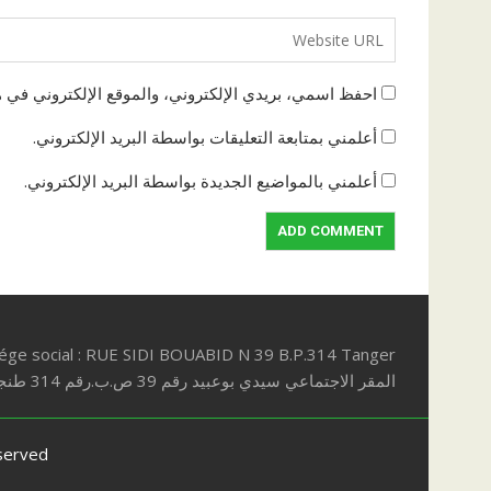
احفظ اسمي، بريدي الإلكتروني، والموقع الإلكتروني في ه
أعلمني بمتابعة التعليقات بواسطة البريد الإلكتروني.
أعلمني بالمواضيع الجديدة بواسطة البريد الإلكتروني.
iége social : RUE SIDI BOUABID N 39 B.P.314 Tanger
المقر الاجتماعي سيدي بوعبيد رقم 39 ص.ب.رقم 314 طنجة
eserved