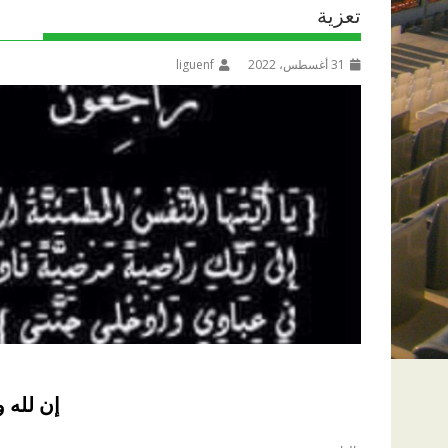
تعزية
31 أغسطس، 2022
liguenf
إن لله و