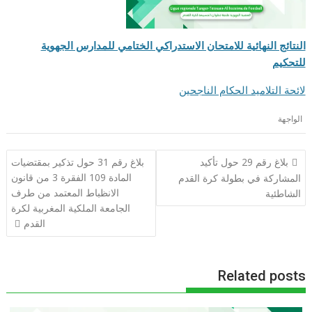
النتائج النهائية للامتحان الاستدراكي الختامي للمدارس الجهوية
للتحكيم
لائحة التلاميد الحكام الناجحين
الواجهة
تصفّح
بلاغ رقم 29 حول تأكيد
بلاغ رقم 31 حول تذكير بمقتضيات
المقالات
المادة 109 الفقرة 3 من قانون
المشاركة في بطولة كرة القدم
الانظباط المعتمد من طرف
الشاطئية
الجامعة الملكية المغربية لكرة
القدم
Related posts