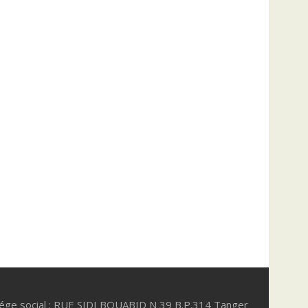
iége social : RUE SIDI BOUABID N 39 B.P.314 Tanger